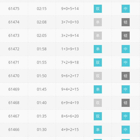
61475
02:15
9+0+5=14
双
中
61474
02:08
3+7+0=10
单
错
61473
02:05
3+2+9=14
单
错
61472
01:58
1+3+9=13
单
中
61471
01:55
7+2+9=18
双
中
61470
01:50
9+6+2=17
双
错
61469
01:45
9+4+2=15
单
中
61468
01:40
6+9+4=19
双
错
61467
01:35
8+6+6=20
双
中
61466
01:30
4+9+2=15
单
中