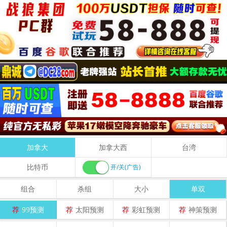
加拿大
加拿大西
台湾
比特币
开/关(广告)
组合
杀组
大小
单双
荐
99预测
荐
太阳预测
荐
彩虹预测
荐
神策预测