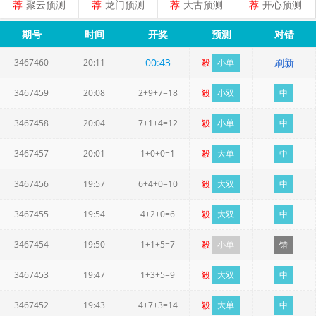
荐
聚云预测
荐
龙门预测
荐
大古预测
荐
开心预测
期号
时间
开奖
预测
对错
00
:
42
刷新
3467460
20:11
殺
小单
3467459
20:08
2+9+7=18
殺
小双
中
3467458
20:04
7+1+4=12
殺
小单
中
3467457
20:01
1+0+0=1
殺
大单
中
3467456
19:57
6+4+0=10
殺
大双
中
3467455
19:54
4+2+0=6
殺
大双
中
3467454
19:50
1+1+5=7
殺
小单
错
3467453
19:47
1+3+5=9
殺
大双
中
3467452
19:43
4+7+3=14
殺
大单
中