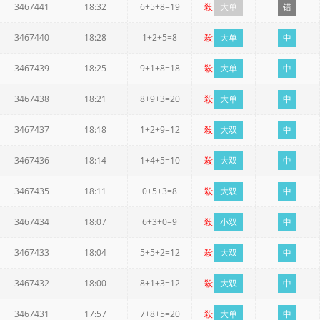
3467441
18:32
6+5+8=19
殺
大单
错
3467440
18:28
1+2+5=8
殺
大单
中
3467439
18:25
9+1+8=18
殺
大单
中
3467438
18:21
8+9+3=20
殺
大单
中
3467437
18:18
1+2+9=12
殺
大双
中
3467436
18:14
1+4+5=10
殺
大双
中
3467435
18:11
0+5+3=8
殺
大双
中
3467434
18:07
6+3+0=9
殺
小双
中
3467433
18:04
5+5+2=12
殺
大双
中
3467432
18:00
8+1+3=12
殺
大双
中
3467431
17:57
7+8+5=20
殺
大单
中